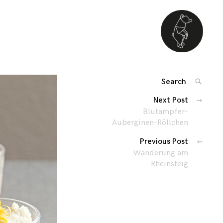
Search
SEARC
for:
Beitragsnavigat
Next Post
'
Blutampfer-
Auberginen-Röllchen
Previous Post
Wanderung am
Rheinsteig