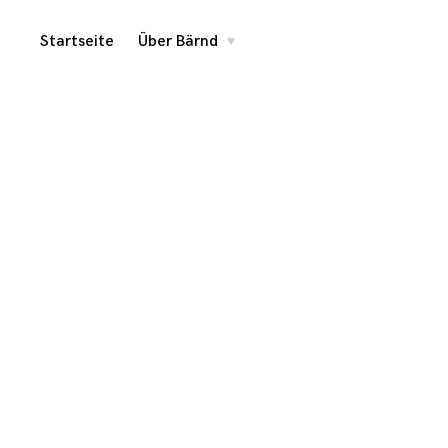
Skip
Startseite
Über Bärnd
toggle
child
menu
to
content