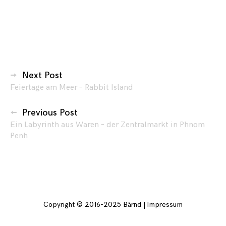
Beitragsnavigation
Next Post
Feiertage am Meer – Rabbit Island
Previous Post
Ein Labyrinth aus Waren – der Zentralmarkt in Phnom
Penh
Copyright © 2016-2025 Bärnd |
Impressum