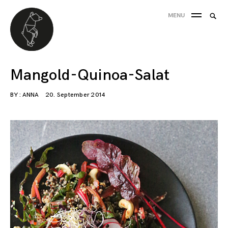
Skip
Searc
MENU
to
SEA
for:
content
'
Mangold-Quinoa-Salat
BY :
ANNA
20. September 2014