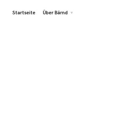
Skip
Startseite
Über Bärnd
toggle
child
menu
to
content