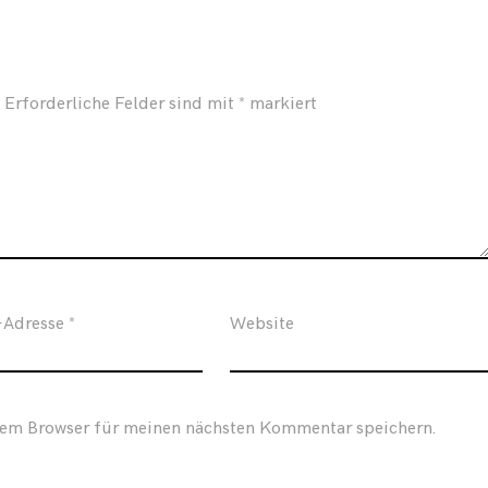
Erforderliche Felder sind mit
*
markiert
-Adresse
*
Website
sem Browser für meinen nächsten Kommentar speichern.