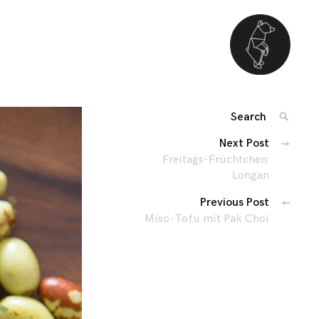
Search
SEARC
for:
Beitragsnavigat
Next Post
'
Freitags-Früchtchen:
Longan
Previous Post
Miso-Tofu mit Pak Choi